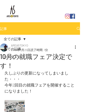
AREA５TOKYO
記事
全ての記事
AREA5TOKYO
全ての記事
2019年8月25日
読了時間: 1分
10月の就職フェア決定で
ガイダンス
す！
久しぶりの更新になってしまいまし
た・・・
今年2回目の就職フェアを開催すること
になりました！